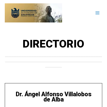
Ir
al
contenido
DIRECTORIO
__________________________________________________________
__________________________________________________________
__________
Dr. Ángel Alfonso Villalobos
de Alba